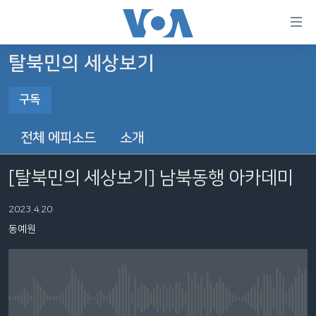
연
결
가
탈북민의 세상보기
한반도
능
구독
세계
링
구독
VOD
크
전체 에피소드
소개
라디오
메
구독
인
[탈북민의 세상보기] 남북동행 아카데미
프로그램
콘
FOLLOW US
주파수 안내
텐
2023.4.20
츠
동예원
로
언어 선택
이
동
메
No media source currently available
인