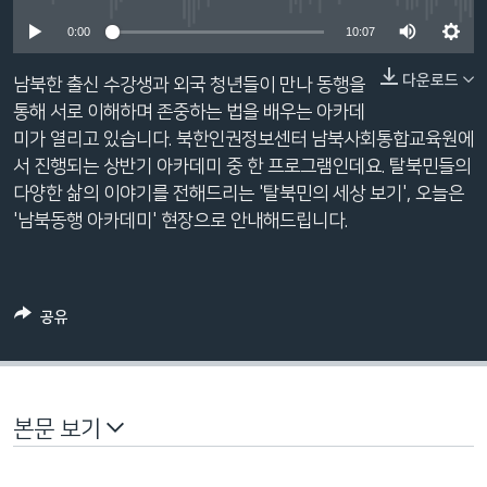
네
0:00
10:07
비
게
다운로드
남북한 출신 수강생과 외국 청년들이 만나 동행을
이
통해 서로 이해하며 존중하는 법을 배우는 아카데
션
미가 열리고 있습니다. 북한인권정보센터 남북사회통합교육원에
으
서 진행되는 상반기 아카데미 중 한 프로그램인데요. 탈북민들의
로
다양한 삶의 이야기를 전해드리는 '탈북민의 세상 보기', 오늘은
이
'남북동행 아카데미' 현장으로 안내해드립니다.
동
검
색
으
공유
로
이
등
본문 보기