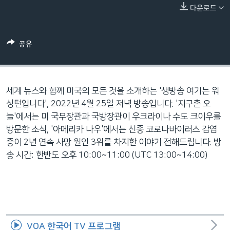
네
다운로드
비
게
공유
이
션
으
로
세계 뉴스와 함께 미국의 모든 것을 소개하는 '생방송 여기는 워
이
싱턴입니다', 2022년 4월 25일 저녁 방송입니다. '지구촌 오
동
늘'에서는 미 국무장관과 국방장관이 우크라이나 수도 크이우를
검
방문한 소식, '아메리카 나우'에서는 신종 코로나바이러스 감염
색
증이 2년 연속 사망 원인 3위를 차지한 이야기 전해드립니다. 방
으
송 시간: 한반도 오후 10:00~11:00 (UTC 13:00~14:00)
로
이
등
VOA 한국어 TV 프로그램