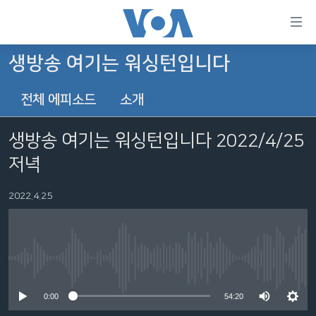
연
결
가
생방송 여기는 워싱턴입니다
한반도
능
전체 에피소드
소개
세계
링
VOD
크
생방송 여기는 워싱턴입니다 2022/4/25
라디오
메
저녁
인
프로그램
콘
FOLLOW US
2022.4.25
주파수 안내
텐
츠
로
언어 선택
이
No media source currently available
동
메
0:00
54:20
인