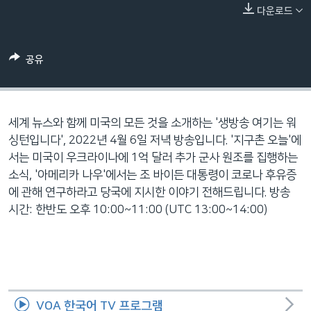
네
다운로드
비
게
공유
이
션
으
로
세계 뉴스와 함께 미국의 모든 것을 소개하는 '생방송 여기는 워
이
싱턴입니다', 2022년 4월 6일 저녁 방송입니다. '지구촌 오늘'에
동
서는 미국이 우크라이나에 1억 달러 추가 군사 원조를 집행하는
검
소식, '아메리카 나우'에서는 조 바이든 대통령이 코로나 후유증
색
에 관해 연구하라고 당국에 지시한 이야기 전해드립니다. 방송
으
시간: 한반도 오후 10:00~11:00 (UTC 13:00~14:00)
로
이
등
VOA 한국어 TV 프로그램