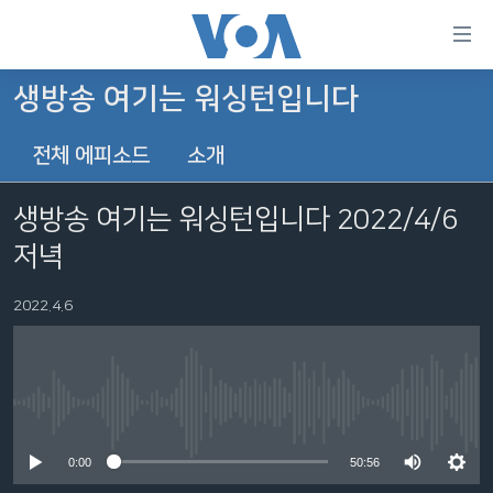
연
결
가
생방송 여기는 워싱턴입니다
한반도
능
전체 에피소드
소개
세계
링
VOD
크
생방송 여기는 워싱턴입니다 2022/4/6
라디오
메
저녁
인
프로그램
콘
FOLLOW US
2022.4.6
주파수 안내
텐
츠
로
언어 선택
이
No media source currently available
동
메
0:00
50:56
인