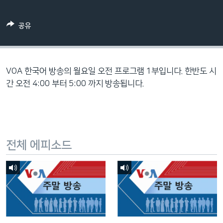
네
비
공유
게
이
션
으
VOA 한국어 방송의 월요일 오전 프로그램 1부입니다. 한반도 시
로
간 오전 4:00 부터 5:00 까지 방송됩니다.
이
동
검
색
전체 에피소드
으
로
이
등