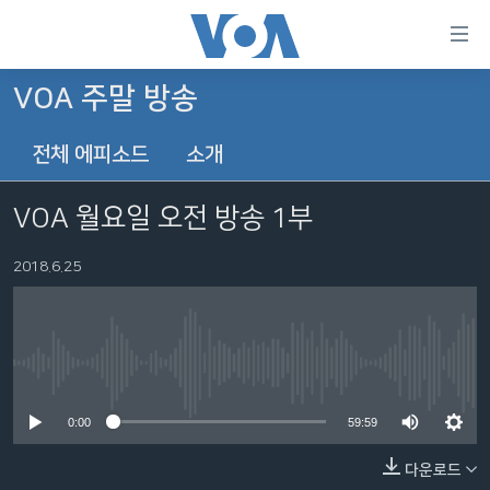
연
결
가
VOA 주말 방송
한반도
능
전체 에피소드
소개
세계
링
VOD
크
VOA 월요일 오전 방송 1부
라디오
메
인
2018.6.25
프로그램
콘
FOLLOW US
주파수 안내
텐
츠
로
No media source currently available
언어 선택
이
0:00
59:59
동
메
다운로드
인