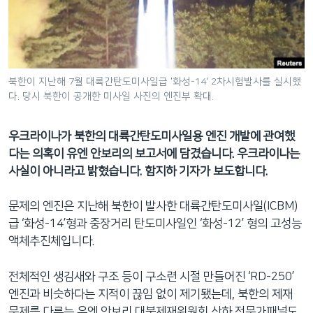
네
비
게
이
션
북한이 지난해 7월 대륙간탄도미사일급 '화성-14' 2차시험발사를 실시했
다. 당시 북한이 공개한 미사일 사진의 엔진부 확대.
으
로
이
우크라이나가 북한의 대륙간탄도미사일용 엔진 개발에 관여했
동
다는 의혹이 유엔 안보리의 보고서에 담겼습니다. 우크라이나는
검
사실이 아니라고 밝혔습니다. 함지하 기자가 보도합니다.
색
으
문제의 엔진은 지난해 북한이 발사한 대륙간탄도미사일(ICBM)
로
급 ‘화성-14’형과 중장거리 탄도미사일인 ‘화성-12’ 형의 고성능
이
액체추진체입니다.
등
전체적인 생김새와 구조 등이 구소련 시절 만들어진 ‘RD-250’
엔진과 비슷하다는 지적이 끊임 없이 제기됐는데, 북한의 제재
문제를 다루는 유엔 안보리 대북제재위원회 산하 전문가패널도