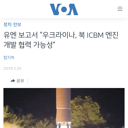
연
결
가
정치·안보
한반도
능
유엔 보고서 “우크라이나, 북 ICBM 엔진
세계
링
개발 협력 가능성”
VOD
크
함지하
라디오
메
인
2018.3.20
프로그램
콘
FOLLOW US
공유
주파수 안내
텐
츠
로
언어 선택
이
동
메
인