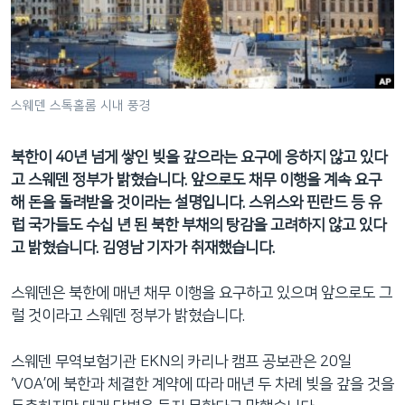
네
비
게
이
션
스웨덴 스톡홀롬 시내 풍경
으
로
북한이 40년 넘게 쌓인 빚을 갚으라는 요구에 응하지 않고 있다
이
고 스웨덴 정부가 밝혔습니다. 앞으로도 채무 이행을 계속 요구
동
해 돈을 돌려받을 것이라는 설명입니다. 스위스와 핀란드 등 유
검
럽 국가들도 수십 년 된 북한 부채의 탕감을 고려하지 않고 있다
색
고 밝혔습니다. 김영남 기자가 취재했습니다.
으
로
스웨덴은 북한에 매년 채무 이행을 요구하고 있으며 앞으로도 그
이
럴 것이라고 스웨덴 정부가 밝혔습니다.
등
스웨덴 무역보험기관 EKN의 카리나 캠프 공보관은 20일
‘VOA’에 북한과 체결한 계약에 따라 매년 두 차례 빚을 갚을 것을