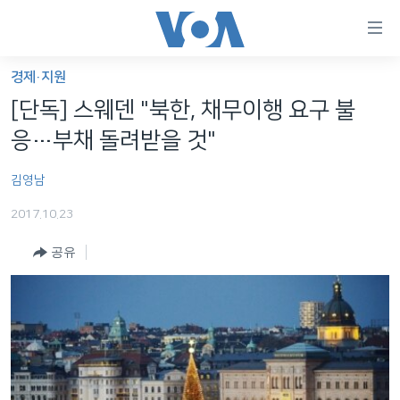
연
결
가
경제·지원
한반도
능
[단독] 스웨덴 "북한, 채무이행 요구 불
세계
링
응…부채 돌려받을 것"
VOD
크
김영남
라디오
메
인
2017.10.23
프로그램
콘
FOLLOW US
공유
주파수 안내
텐
츠
로
언어 선택
이
동
메
인