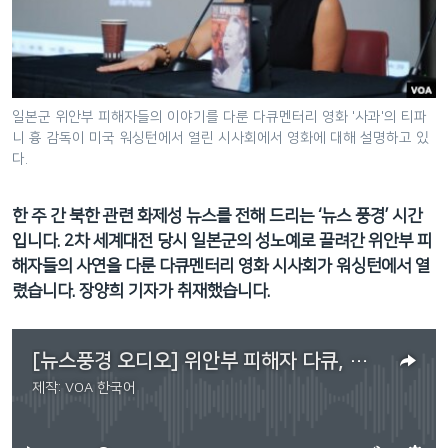
네
비
게
이
션
일본군 위안부 피해자들의 이야기를 다룬 다큐멘터리 영화 '사과'의 티파
니 흉 감독이 미국 워싱턴에서 열린 시사회에서 영화에 대해 설명하고 있
으
다.
로
이
한 주 간 북한 관련 화제성 뉴스를 전해 드리는 ‘뉴스 풍경’ 시간
동
입니다. 2차 세계대전 당시 일본군의 성노예로 끌려간 위안부 피
검
해자들의 사연을 다룬 다큐멘터리 영화 시사회가 워싱턴에서 열
색
렸습니다. 장양희 기자가 취재했습니다.
으
로
이
[뉴스풍경 오디오] 위안부 피해자 다큐, 워싱턴 상영
등
제작:
VOA 한국어
No media source currently available