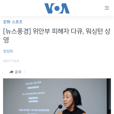
연
결
가
문화·스포츠
한반도
능
[뉴스풍경] 위안부 피해자 다큐, 워싱턴 상
세계
링
영
VOD
크
장양희
라디오
메
인
2017.10.6
프로그램
콘
FOLLOW US
공유
주파수 안내
텐
츠
로
언어 선택
이
동
메
인