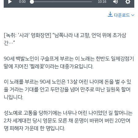
0:00
10:16
다운로드
[녹취: '사과' 영화장면] “남쪽나라 내 고향, 언덕 위에 초가삼
간…”
90세 백발노인이 구슬프게 부르는 이 노래는 한반도 일제강점기
말에 지어진 ‘찔레꽃’이라는 대중가요입니다.
이 노래를 부르는 90세 노인은 13살 어린 나이에 돈을 벌 수 있
을 거라는 기대를 안고 두만강을 넘어 만주로 떠난 길원옥 할머
니입니다.
성노예로 고통을 당하기에는 너무나 어린 나이였던 길 할머니는
2차 세계대전 당시 영문도 모른 채 운명이 바뀌어 버린 20만여
명 피해자 가운데 한 명입니다.