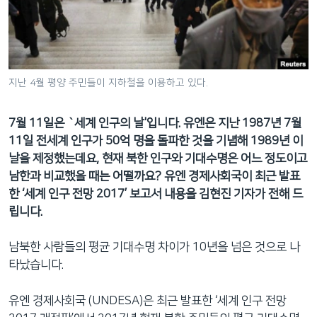
네
비
게
이
션
지난 4월 평양 주민들이 지하철을 이용하고 있다.
으
로
7월 11일은 `세계 인구의 날'입니다. 유엔은 지난 1987년 7월
이
11일 전세계 인구가 50억 명을 돌파한 것을 기념해 1989년 이
동
날을 제정했는데요, 현재 북한 인구와 기대수명은 어느 정도이고
검
남한과 비교했을 때는 어떨까요? 유엔 경제사회국이 최근 발표
색
한 ‘세계 인구 전망 2017’ 보고서 내용을 김현진 기자가 전해 드
으
립니다.
로
이
남북한 사람들의 평균 기대수명 차이가 10년을 넘은 것으로 나
등
타났습니다.
유엔 경제사회국 (UNDESA)은 최근 발표한 ‘세계 인구 전망