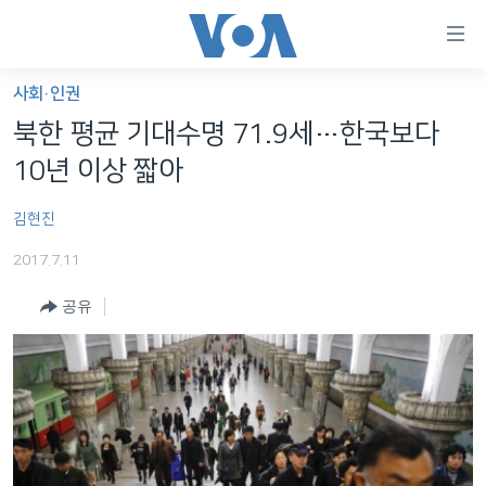
연
결
가
사회·인권
한반도
능
북한 평균 기대수명 71.9세…한국보다
세계
링
10년 이상 짧아
VOD
크
김현진
라디오
메
인
2017.7.11
프로그램
콘
FOLLOW US
공유
주파수 안내
텐
츠
로
언어 선택
이
동
메
인