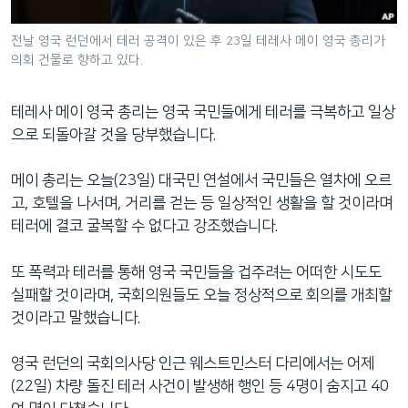
네
비
전날 영국 런던에서 테러 공격이 있은 후 23일 테레사 메이 영국 총리가
의회 건물로 향하고 있다.
게
이
션
테레사 메이 영국 총리는 영국 국민들에게 테러를 극복하고 일상
으
으로 되돌아갈 것을 당부했습니다.
로
이
메이 총리는 오늘(23일) 대국민 연설에서 국민들은 열차에 오르
동
고, 호텔을 나서며, 거리를 걷는 등 일상적인 생활을 할 것이라며
검
테러에 결코 굴복할 수 없다고 강조했습니다.
색
으
또 폭력과 테러를 통해 영국 국민들을 겁주려는 어떠한 시도도
로
실패할 것이라며, 국회의원들도 오늘 정상적으로 회의를 개최할
이
것이라고 말했습니다.
등
영국 런던의 국회의사당 인근 웨스트민스터 다리에서는 어제
(22일) 차량 돌진 테러 사건이 발생해 행인 등 4명이 숨지고 40