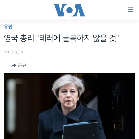
연
결
가
유럽
한반도
능
영국 총리 "테러에 굴복하지 않을 것"
세계
링
2017.3.23
VOD
크
공유
라디오
메
인
프로그램
콘
FOLLOW US
주파수 안내
텐
츠
로
언어 선택
이
동
메
인