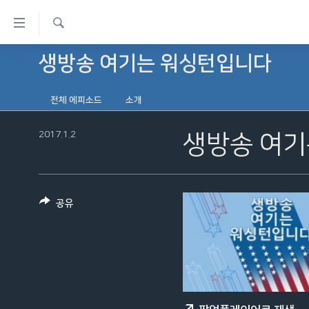
연
결
검
가
생방송 여기는 워싱턴입니다
한반도
색
능
세계
링
전체 에피소드
소개
VOD
크
2017.1.2
생방송 여기
라디오
메
프로그램
인
콘
주파수 안내
텐
공유
츠
로
이
동
메
인