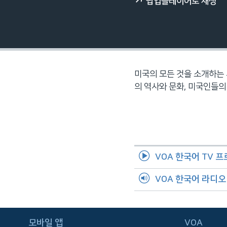
팝업플레이어로 재생
네
비
게
이
션
으
미국의 모든 것을 소개하는 
로
의 역사와 문화, 미국인들의
이
동
검
색
으
VOA 한국어 TV 
로
이
VOA 한국어 라디
등
FOLLOW US
모바일 앱
VOA