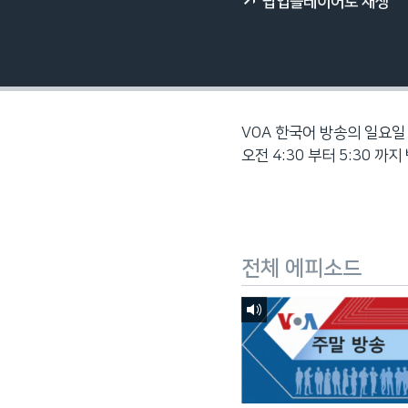
팝업플레이어로 재생
네
비
게
이
션
으
VOA 한국어 방송의 일요일 
로
오전 4:30 부터 5:30 까
이
동
검
색
전체 에피소드
으
로
이
등