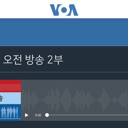
 오전 방송 2부
No media source currently avail
0:00