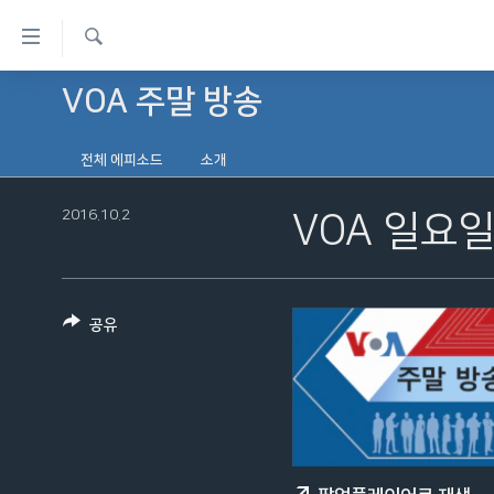
연
결
검
가
VOA 주말 방송
한반도
색
능
세계
링
전체 에피소드
소개
VOD
크
2016.10.2
VOA 일요일
라디오
메
프로그램
인
콘
주파수 안내
텐
공유
츠
로
이
동
메
인