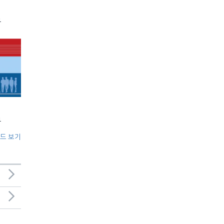
부
부
드 보기