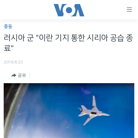
연
결
가
중동
한반도
능
러시아 군 "이란 기지 통한 시리아 공습 종
세계
링
료"
VOD
크
2016.8.23
라디오
메
인
공유
프로그램
콘
FOLLOW US
주파수 안내
텐
츠
로
언어 선택
이
동
메
인