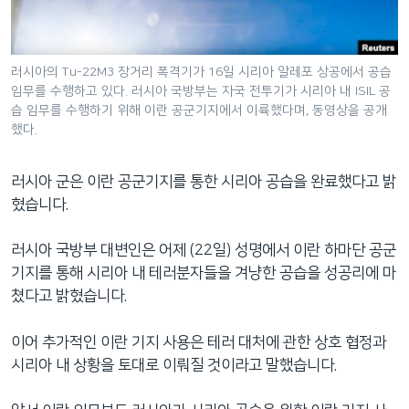
네
비
게
러시아의 Tu-22M3 장거리 폭격기가 16일 시리아 알레포 상공에서 공습
이
임무를 수행하고 있다. 러시아 국방부는 자국 전투기가 시리아 내 ISIL 공
션
습 임무를 수행하기 위해 이란 공군기지에서 이륙했다며, 동영상을 공개
으
했다.
로
이
러시아 군은 이란 공군기지를 통한 시리아 공습을 완료했다고 밝
동
혔습니다.
검
색
러시아 국방부 대변인은 어제 (22일) 성명에서 이란 하마단 공군
으
기지를 통해 시리아 내 테러분자들을 겨냥한 공습을 성공리에 마
로
쳤다고 밝혔습니다.
이
등
이어 추가적인 이란 기지 사용은 테러 대처에 관한 상호 협정과
시리아 내 상황을 토대로 이뤄질 것이라고 말했습니다.