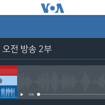
 오전 방송 2부
No media source currently avail
0:00