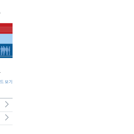
부
부
드 보기