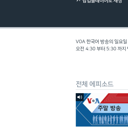
팝업플레이어로 재생
네
비
게
이
션
으
VOA 한국어 방송의 일요일 
로
오전 4:30 부터 5:30 까
이
동
검
색
전체 에피소드
으
로
이
등