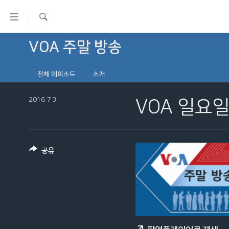
연
결
검
가
VOA 주말 방송
한반도
색
능
세계
링
전체 에피소드
소개
VOD
크
2016.7.3
VOA 일요일
라디오
메
프로그램
인
콘
주파수 안내
텐
공유
츠
로
이
동
메
인