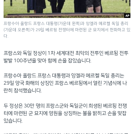
네
비
게
프랑수아 올랑드 프랑스 대통령(가운데 왼쪽)과 앙겔라 메르켈 독일 총리
이
(가운데 오른쪽)가 29일 베르됭 전쟁터에 마련된 군 묘지에서 헌화하고 있
션
다.
으
로
프랑스와 독일 정상이 1차 세계대전 최악의 전투인 베르됭 전투
이
발발 100주년을 맞아 함께 손을 잡았습니다.
동
검
프랑수아 올랑드 프랑스 대통령과 앙겔라 메르켈 독일 총리는
색
29일 양국 화해의 상징인 프랑스 베르됭에서 열린 기념식에 나
으
란히 참석했습니다.
로
이
두 정상은 30만 명의 프랑스군와 독일군이 희생된 베르됭 전쟁
등
터에 마련된 군 묘지에 영원을 상징하는 불을 밝히고 손을 맞잡
았습니다.