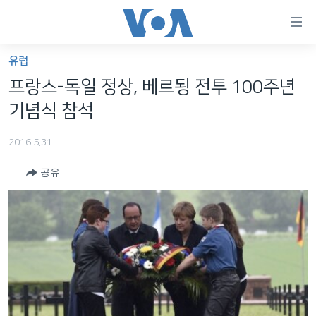
연
결
가
유럽
한반도
능
프랑스-독일 정상, 베르됭 전투 100주년
세계
링
기념식 참석
VOD
크
2016.5.31
라디오
메
인
공유
프로그램
콘
FOLLOW US
주파수 안내
텐
츠
로
언어 선택
이
동
메
인