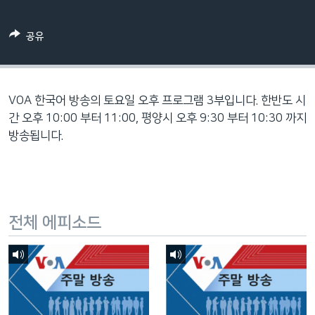
네
비
공유
게
이
션
으
VOA 한국어 방송의 토요일 오후 프로그램 3부입니다. 한반도 시
로
간 오후 10:00 부터 11:00, 평양시 오후 9:30 부터 10:30 까지
이
방송됩니다.
동
검
색
으
전체 에피소드
로
이
등