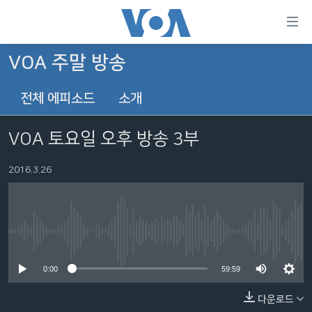
연
결
가
VOA 주말 방송
한반도
능
전체 에피소드
소개
세계
링
VOD
크
VOA 토요일 오후 방송 3부
라디오
메
인
2016.3.26
프로그램
콘
FOLLOW US
주파수 안내
텐
츠
로
No media source currently available
언어 선택
이
0:00
59:59
동
메
다운로드
인