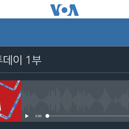
투데이 1부
No media source currently avail
0:00