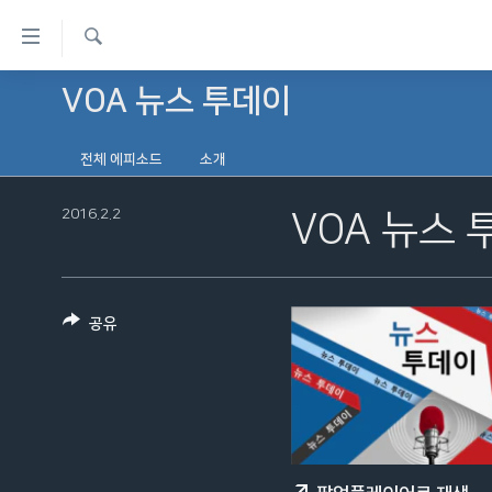
연
결
검
가
VOA 뉴스 투데이
한반도
색
능
세계
링
전체 에피소드
소개
VOD
크
2016.2.2
VOA 뉴스 
라디오
메
프로그램
인
콘
주파수 안내
텐
공유
츠
로
이
동
메
인