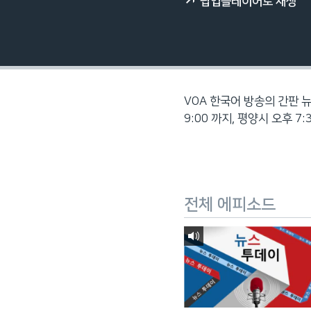
팝업플레이어로 재생
네
비
게
이
션
으
VOA 한국어 방송의 간판 뉴
로
9:00 까지, 평양시 오후 7:
이
동
검
색
전체 에피소드
으
로
이
등