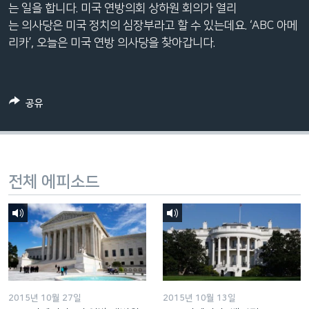
는 일을 합니다. 미국 연방의회 상하원 회의가 열리
네
는 의사당은 미국 정치의 심장부라고 할 수 있는데요. ‘ABC 아메
비
리카’, 오늘은 미국 연방 의사당을 찾아갑니다.
게
이
션
으
공유
로
이
동
검
전체 에피소드
색
으
로
이
등
2015년 10월 27일
2015년 10월 13일