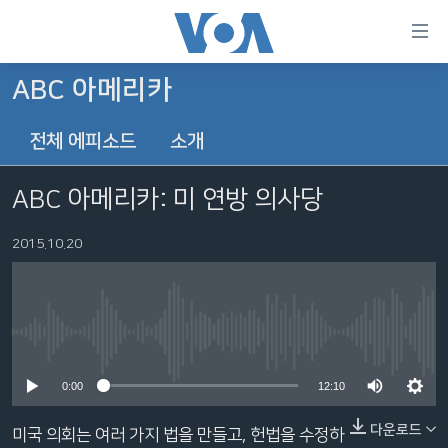
연
결
가
ABC 아메리카
한반도
능
전체 에피소드
소개
세계
링
VOD
크
ABC 아메리카: 미 연방 의사당
라디오
메
인
2015.10.20
프로그램
콘
FOLLOW US
주파수 안내
텐
츠
로
No media source currently available
언어 선택
이
0:00
12:10
동
메
다운로드
미국 의회는 여러 가지 법을 만들고, 헌법을 수정하
인