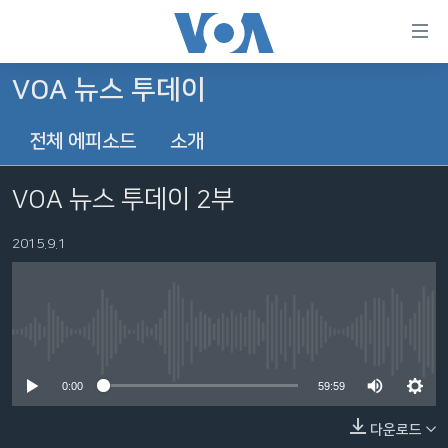
연
결
가
VOA 뉴스 투데이
한반도
능
전체 에피소드
소개
세계
링
VOD
크
VOA 뉴스 투데이 2부
라디오
메
인
2015.9.1
프로그램
콘
FOLLOW US
주파수 안내
텐
츠
로
No media source currently available
언어 선택
이
0:00
59:59
동
메
다운로드
인