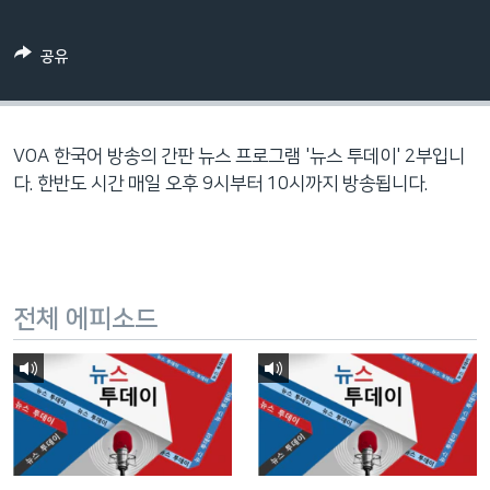
네
비
공유
게
이
션
으
VOA 한국어 방송의 간판 뉴스 프로그램 '뉴스 투데이' 2부입니
로
다. 한반도 시간 매일 오후 9시부터 10시까지 방송됩니다.
이
동
검
색
전체 에피소드
으
로
이
등