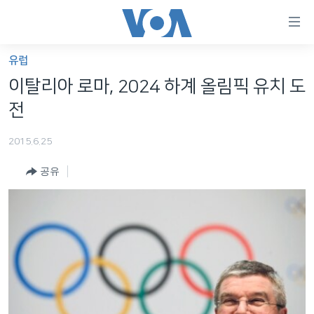
연
결
가
유럽
한반도
능
이탈리아 로마, 2024 하계 올림픽 유치 도
세계
링
전
VOD
크
2015.6.25
라디오
메
인
공유
프로그램
콘
FOLLOW US
주파수 안내
텐
츠
로
언어 선택
이
동
메
인