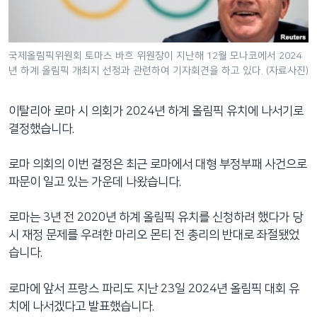
네
비
게
국제올림픽위원회 토마스 바흐 위원장이 지난해 12월 모나코에서 2024
이
년 하계 올림픽 개최지 선정과 관련하여 기자회견을 하고 있다. (자료사진)
션
으
이탈리아 로마 시 의회가 2024년 하계 올림픽 유치에 나서기로
로
결정했습니다.
이
동
로마 의회의 이번 결정은 최근 로마에서 대형 부정부패 사건으로
검
파문이 일고 있는 가운데 나왔습니다.
색
으
로마는 3년 전 2020년 하계 올림픽 유치를 신청하려 했다가 당
로
시 재정 문제를 우려한 마리오 몬티 전 총리의 반대로 좌절됐었
이
습니다.
등
로마에 앞서 프랑스 파리도 지난 23일 2024년 올림픽 대회 유
치에 나서겠다고 발표했습니다.