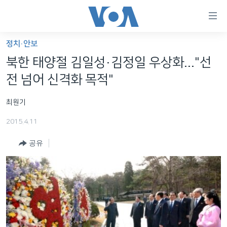
연
결
가
정치·안보
한반도
능
북한 태양절 김일성·김정일 우상화..."선
세계
링
전 넘어 신격화 목적"
VOD
크
최원기
라디오
메
인
2015.4.11
프로그램
콘
FOLLOW US
공유
주파수 안내
텐
츠
로
언어 선택
이
동
메
인