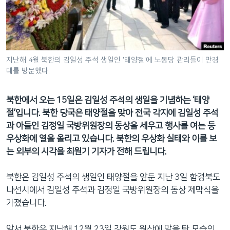
네
비
게
이
션
지난해 4월 북한의 김일성 주석 생일인 '태양절'에 노동당 관리들이 만경
대를 방문했다.
으
로
이
북한에서 오는 15일은 김일성 주석의 생일을 기념하는 ‘태양
동
절’입니다. 북한 당국은 태양절을 맞아 전국 각지에 김일성 주석
검
과 아들인 김정일 국방위원장의 동상을 세우고 행사를 여는 등
색
우상화에 열을 올리고 있습니다. 북한의 우상화 실태와 이를 보
으
는 외부의 시각을 최원기 기자가 전해 드립니다.
로
이
북한은 김일성 주석의 생일인 태양절을 앞둔 지난 3일 함경북도
등
나선시에서 김일성 주석과 김정일 국방위원장의 동상 제막식을
가졌습니다.
앞서 북한은 지난해 12월 23일 강원도 원산에 말을 탄 모습의