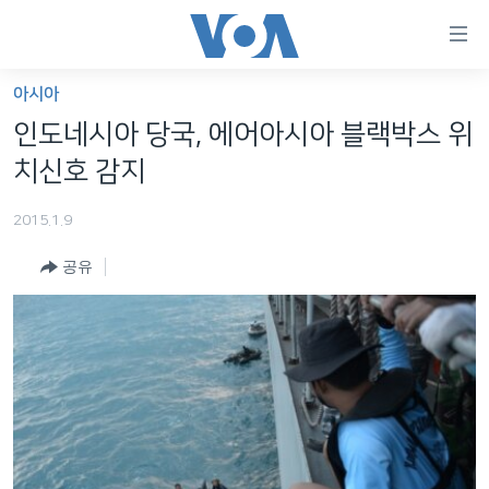
연
결
가
아시아
한반도
능
인도네시아 당국, 에어아시아 블랙박스 위
세계
링
치신호 감지
VOD
크
2015.1.9
라디오
메
인
공유
프로그램
콘
FOLLOW US
주파수 안내
텐
츠
로
언어 선택
이
동
메
인