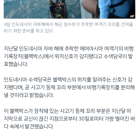
네
비
게
9일 인도네시아 자바해에서 해군 잠수부가 추락한 여객기 꼬리를 건져올
이
리기 위한 준비를 하고 있다.
션
으
지난달 인도네시아 자바 해에 추락한 에어아시아 여객기의 비행
로
기록장치(블랙박스)에서 위치신호가 감지됐다고 수색당국이 발
이
표했습니다.
동
검
인도네시아 수색당국은 블랙박스의 위치를 알려주는 신호가 감
색
지됐다며, 곧 사고기 동체 꼬리 부분에서 비행기록장치를 분리해
으
낼 것이라고 밝혔습니다.
로
이
이 블랙박스가 장착돼 있는 사고기 동체 꼬리 부분은 지난달 마
등
지막으로 교신이 끊긴 지점으로부터 30킬로미터 가량 떨어진 바
다 속에서 발견됐습니다.