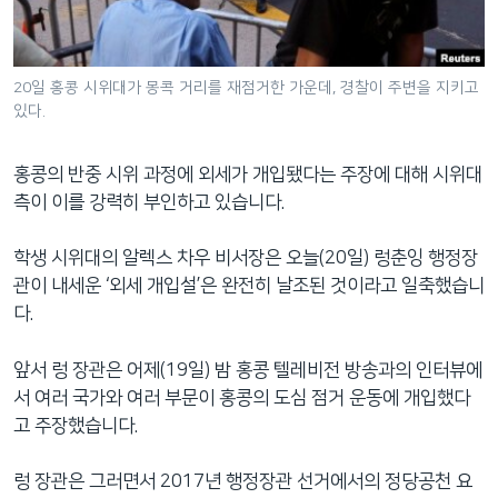
네
비
게
20일 홍콩 시위대가 몽콕 거리를 재점거한 가운데, 경찰이 주변을 지키고
이
있다.
션
으
홍콩의 반중 시위 과정에 외세가 개입됐다는 주장에 대해 시위대
로
측이 이를 강력히 부인하고 있습니다.
이
동
학생 시위대의 알렉스 차우 비서장은 오늘(20일) 렁춘잉 행정장
검
관이 내세운 ‘외세 개입설’은 완전히 날조된 것이라고 일축했습니
색
다.
으
로
앞서 렁 장관은 어제(19일) 밤 홍콩 텔레비전 방송과의 인터뷰에
이
서 여러 국가와 여러 부문이 홍콩의 도심 점거 운동에 개입했다
등
고 주장했습니다.
렁 장관은 그러면서 2017년 행정장관 선거에서의 정당공천 요