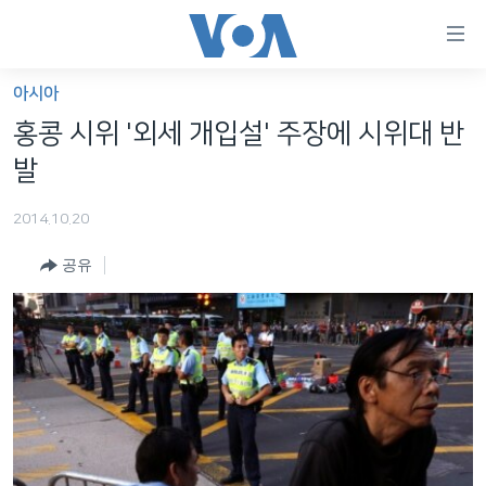
연
결
가
아시아
한반도
능
홍콩 시위 '외세 개입설' 주장에 시위대 반
세계
링
발
VOD
크
2014.10.20
라디오
메
인
공유
프로그램
콘
FOLLOW US
주파수 안내
텐
츠
로
언어 선택
이
동
메
인