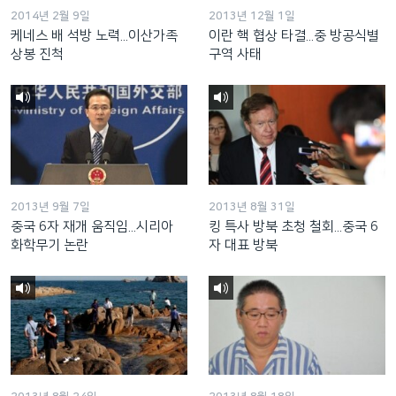
2014년 2월 9일
2013년 12월 1일
케네스 배 석방 노력...이산가족
이란 핵 협상 타결...중 방공식별
상봉 진척
구역 사태
2013년 9월 7일
2013년 8월 31일
중국 6자 재개 움직임...시리아
킹 특사 방북 초청 철회...중국 6
화학무기 논란
자 대표 방북