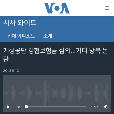
연
결
가
시사 와이드
한반도
능
전체 에피소드
소개
세계
링
VOD
크
개성공단 경협보험금 심의...카터 방북 논
라디오
메
란
인
프로그램
콘
FOLLOW US
2013.8.10
주파수 안내
텐
츠
로
언어 선택
이
No media source currently available
동
메
0:00
46:17
인