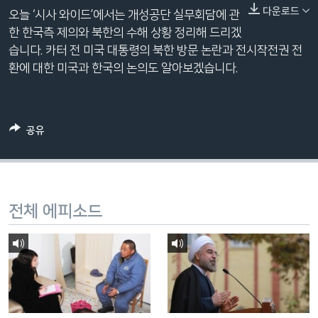
네
다운로드
오늘 ‘시사 와이드’에서는 개성공단 실무회담에 관
비
한 한국측 제의와 북한의 수해 상황 정리해 드리겠
게
습니다. 카터 전 미국 대통령의 북한 방문 논란과 전시작전권 전
이
환에 대한 미국과 한국의 논의도 알아보겠습니다.
션
으
로
공유
이
동
검
색
으
전체 에피소드
로
이
등