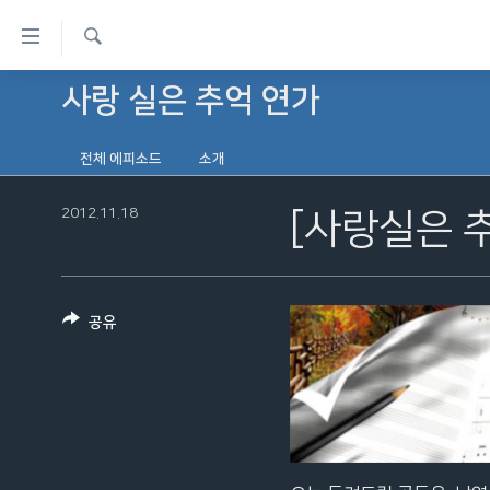
연
결
검
가
사랑 실은 추억 연가
한반도
색
능
세계
링
전체 에피소드
소개
VOD
크
2012.11.18
[사랑실은 
라디오
메
프로그램
인
콘
주파수 안내
텐
공유
츠
로
이
동
메
인