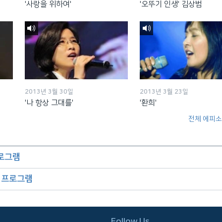
'사랑을 위하여'
'오뚜기 인생' 김상범
2013년 3월 30일
2013년 3월 23일
'나 항상 그대를'
'환희'
전체 에피소
프로그램
오 프로그램
Follow Us