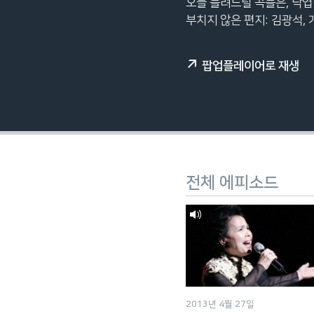
오늘 들려드릴 곡들은, 낙엽이 
네
부치지 않은 편지: 김광석, 
비
게
이
팝업플레이어로 재생
션
으
로
이
동
검
전체 에피소드
색
으
로
이
등
2013년 4월 27일