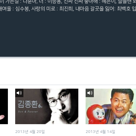
가는길 : 나훈아, 너 : 이종용, 진짜 진짜 좋아해 : 혜은이, 슬플땐 
개여울 : 심수봉, 사랑의 미로 : 최진희, 내마음 갈곳을 잃어: 최백호 
2013년 4월 20일
2013년 4월 14일