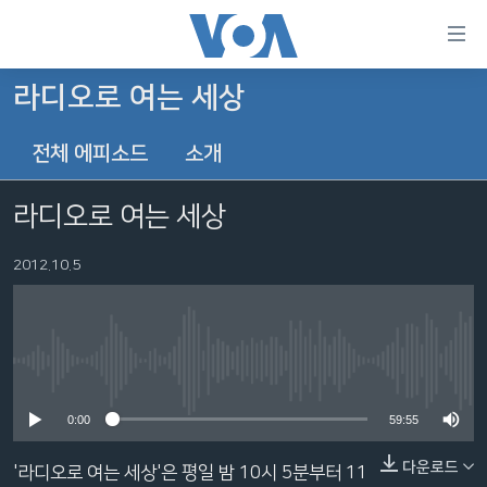
연
결
가
라디오로 여는 세상
한반도
능
전체 에피소드
소개
세계
링
VOD
크
라디오로 여는 세상
라디오
메
인
2012.10.5
프로그램
콘
FOLLOW US
주파수 안내
텐
츠
로
No media source currently available
언어 선택
이
0:00
59:55
동
메
다운로드
'라디오로 여는 세상'은 평일 밤 10시 5분부터 11
인