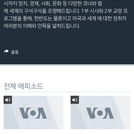
시까지 정치, 경제, 사회, 문화 등 다양한 코너와 함
네
께 세계의 구석구석을 조명해드립니다. 1부 시사와 2부 교양 프
비
로그램을 통해, 한반도는 물론이고 미국과 세계 에 대한 청취자
게
여러분의 이해와 안목을 넓혀드립니다.
이
션
으
로
공유
이
동
검
색
전체 에피소드
으
로
이
등