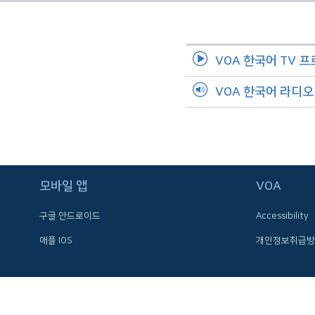
네
비
게
VOA 한국어 TV 
이
션
VOA 한국어 라디
으
로
이
동
검
모바일 앱
VOA
색
으
구글 안드로이드
Accessibility
로
이
애플 IOS
개인정보취급방
등
FOLLOW US