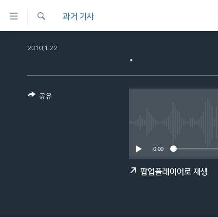
연
과거 기사
결
검
가
한반도
색
2010.1.22
.
능
세계
링
VOD
크
공유
라디오
메
프로그램
인
콘
주파수 안내
텐
0:00
츠
로
팝업플레이어로 재생
이
동
메
인