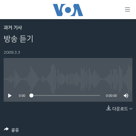
연
결
가
과거 기사
한반도
능
방송 듣기
세계
링
2009.3.3
VOD
크
라디오
메
인
프로그램
콘
FOLLOW US
No media source currently available
주파수 안내
텐
츠
0:00
0:00:00
로
다운로드
언어 선택
이
동
메
공유
인