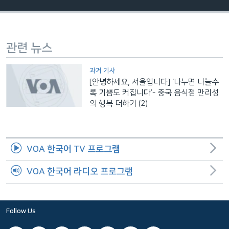
네
비
게
관련 뉴스
이
션
과거 기사
으
[안녕하세요, 서울입니다] ‘나누면 나눌수
로
록 기쁨도 커집니다’- 중국 음식점 만리성
이
의 행복 더하기 (2)
동
검
색
VOA 한국어 TV 프로그램
으
로
VOA 한국어 라디오 프로그램
이
등
Follow Us