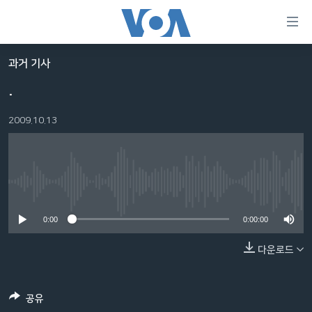
연
결
가
과거 기사
한반도
능
.
세계
링
2009.10.13
VOD
크
라디오
메
인
프로그램
콘
FOLLOW US
No media source currently available
주파수 안내
텐
츠
0:00
0:00:00
로
다운로드
언어 선택
이
동
메
공유
인