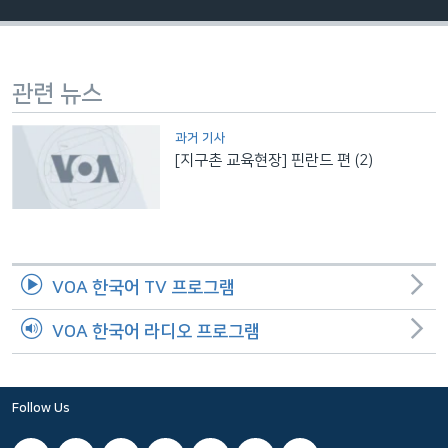
네
비
게
관련 뉴스
이
션
과거 기사
으
[지구촌 교육현장] 핀란드 편 (2)
로
이
동
검
색
VOA 한국어 TV 프로그램
으
로
VOA 한국어 라디오 프로그램
이
등
Follow Us