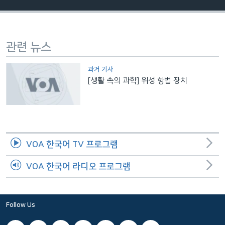
네
비
게
관련 뉴스
이
션
과거 기사
으
[생활 속의 과학] 위성 항법 장치
로
이
동
검
색
VOA 한국어 TV 프로그램
으
로
VOA 한국어 라디오 프로그램
이
등
Follow Us