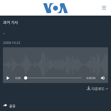
연
결
가
과거 기사
한반도
능
.
세계
링
2009.10.22
VOD
크
라디오
메
인
프로그램
콘
FOLLOW US
No media source currently available
주파수 안내
텐
츠
0:00
0:00:00
로
다운로드
언어 선택
이
동
메
공유
인