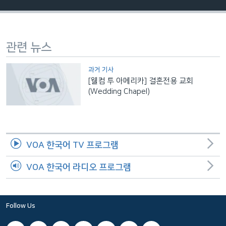
네
비
게
관련 뉴스
이
션
과거 기사
으
[웰컴 투 아메리카] 결혼전용 교회
로
(Wedding Chapel)
이
동
검
색
VOA 한국어 TV 프로그램
으
로
VOA 한국어 라디오 프로그램
이
등
Follow Us