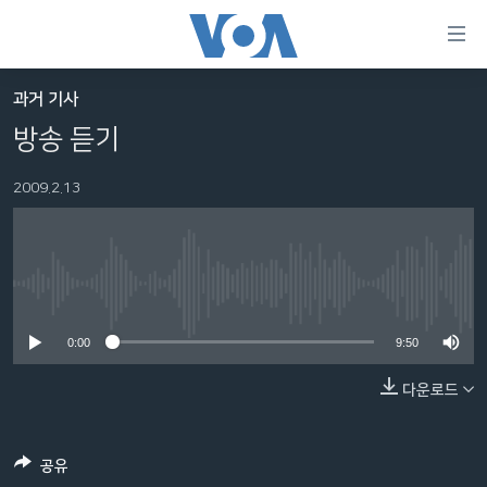
연
결
가
과거 기사
한반도
능
방송 듣기
세계
링
2009.2.13
VOD
크
라디오
메
인
프로그램
콘
FOLLOW US
No media source currently available
주파수 안내
텐
츠
0:00
9:50
로
다운로드
언어 선택
이
동
메
공유
인