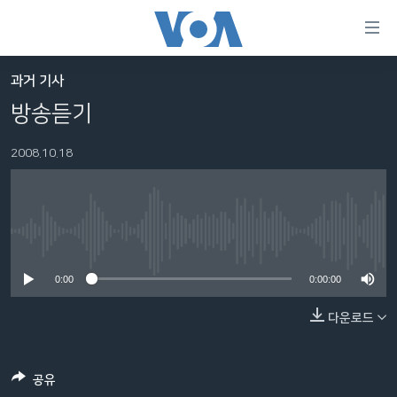
연
결
가
과거 기사
한반도
능
방송듣기
세계
링
2008.10.18
VOD
크
라디오
메
인
프로그램
콘
FOLLOW US
No media source currently available
주파수 안내
텐
츠
0:00
0:00:00
로
다운로드
언어 선택
이
동
메
공유
인