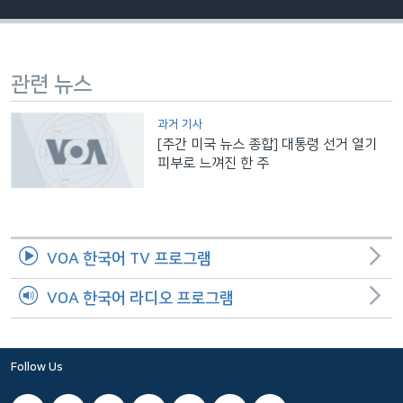
네
비
게
관련 뉴스
이
션
과거 기사
으
[주간 미국 뉴스 종합] 대통령 선거 열기
로
피부로 느껴진 한 주
이
동
검
색
VOA 한국어 TV 프로그램
으
로
VOA 한국어 라디오 프로그램
이
등
Follow Us