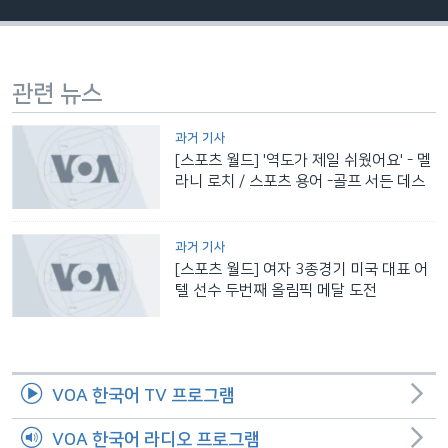
네
비
게
관련 뉴스
이
션
과거 기사
으
[스포츠 월드] '역도가 제일 쉬웠어요' - 멜
로
라니 로치 / 스포츠 용어 -골프 서든 데스
이
동
검
과거 기사
색
[스포츠 월드] 여자 3종경기 미국 대표 어
텔 선수 두번째 올림픽 메달 도전
으
로
이
등
VOA 한국어 TV 프로그램
VOA 한국어 라디오 프로그램