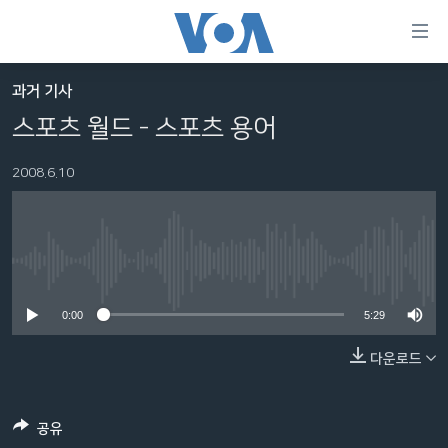
연
결
가
과거 기사
한반도
능
스포츠 월드 - 스포츠 용어
세계
링
2008.6.10
VOD
크
라디오
메
인
프로그램
콘
FOLLOW US
No media source currently available
주파수 안내
텐
츠
0:00
5:29
로
다운로드
언어 선택
이
동
메
공유
인