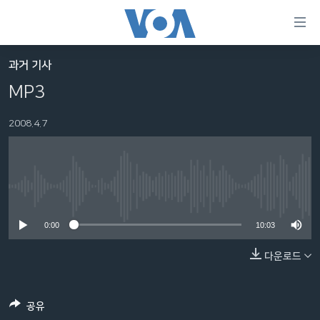
연
결
가
과거 기사
한반도
능
MP3
세계
링
2008.4.7
VOD
크
라디오
메
인
프로그램
콘
FOLLOW US
No media source currently available
주파수 안내
텐
츠
0:00
10:03
로
다운로드
언어 선택
이
동
메
공유
인