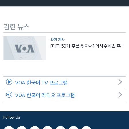
네
비
게
관련 뉴스
이
션
과거 기사
으
[미국 50개 주를 찾아서] 메사추세츠 주 II
로
이
동
검
색
VOA 한국어 TV 프로그램
으
로
VOA 한국어 라디오 프로그램
이
등
Follow Us