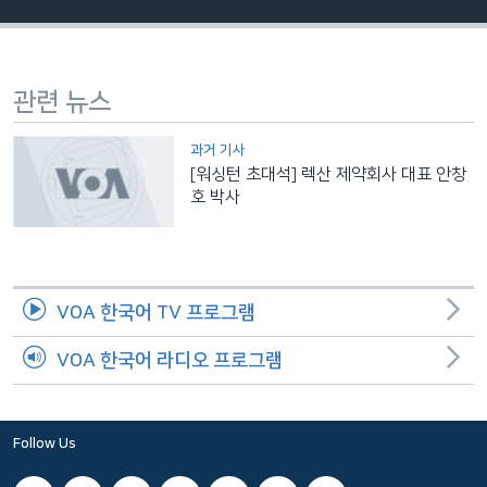
네
비
게
관련 뉴스
이
션
과거 기사
으
[워싱턴 초대석] 렉산 제약회사 대표 안창
로
호 박사
이
동
검
색
VOA 한국어 TV 프로그램
으
로
VOA 한국어 라디오 프로그램
이
등
Follow Us