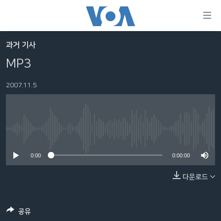
연
결
가
과거 기사
한반도
능
MP3
세계
링
2007.11.5
VOD
크
라디오
메
인
프로그램
콘
FOLLOW US
No media source currently available
주파수 안내
텐
츠
0:00
0:00:00
로
다운로드
언어 선택
이
동
메
공유
인