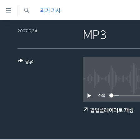
연
과거 기사
결
검
가
한반도
색
2007.9.24
MP3
능
세계
링
VOD
크
공유
라디오
메
프로그램
인
콘
주파수 안내
텐
0:00
츠
로
팝업플레이어로 재생
이
동
메
인