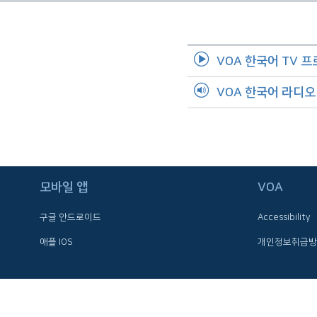
네
비
게
VOA 한국어 TV 
이
션
VOA 한국어 라디
으
로
이
동
검
모바일 앱
VOA
색
으
구글 안드로이드
Accessibility
로
이
애플 IOS
개인정보취급방
등
FOLLOW US