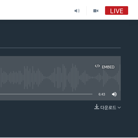
LIVE
EMBED
able
6:43
다운로드
EMBED