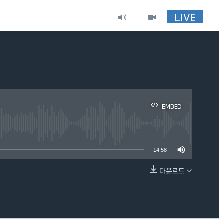
LIVE
EMBED
able
14:58
다운로드
EMBED