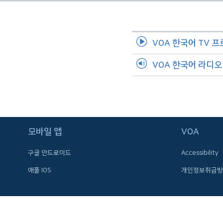
네
비
게
VOA 한국어 TV 
이
션
VOA 한국어 라디
으
로
이
동
검
모바일 앱
VOA
색
으
구글 안드로이드
Accessibility
로
이
애플 IOS
개인정보취급방
등
FOLLOW US