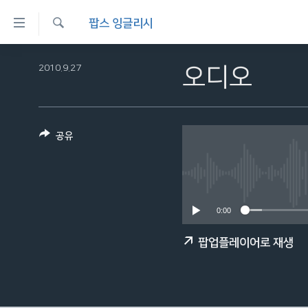
연
팝스 잉글리시
결
검
가
한반도
색
2010.9.27
오디오
능
세계
링
VOD
크
공유
라디오
메
프로그램
인
콘
주파수 안내
텐
0:00
츠
로
팝업플레이어로 재생
이
동
메
인