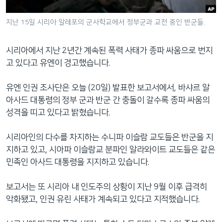
네
비
지난 15일 시리아 알레포의 군사학교에서 정부군과 교전 중인 반군들.
게
이
시리아에서 지난 2년간 계속된 폭력 사태가 종파 싸움으로 번지
션
고 있다고 유엔이 경고했습니다.
으
로
유엔 인권 조사단은 오늘 (20일) 발표한 보고서에서, 바샤르 알
이
아사드 대통령의 정부 군과 반군 간 충돌이 갈수록 종파 싸움의
동
성격을 띠고 있다고 밝혔습니다.
검
색
시리아인의 다수를 차지하는 수니파 이슬람 교도들은 반군을 지
으
지하고 있고, 시아파 이슬람교 분파인 알라와이트 교도들은 같은
로
민족인 아사드 대통령을 지지하고 있습니다.
이
등
보고서는 또 시리아 내 인도주의 상황이 지난 9월 이후 급격히
악화됐고, 인권 유린 사태가 계속되고 있다고 지적했습니다.