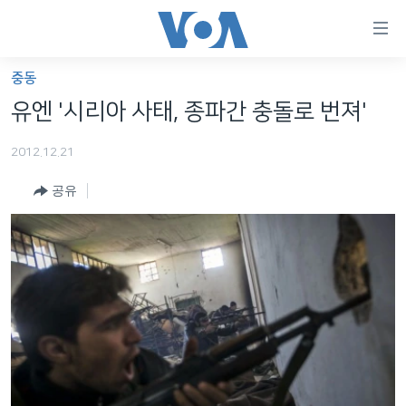
연
결
가
중동
한반도
능
유엔 '시리아 사태, 종파간 충돌로 번져'
세계
링
2012.12.21
VOD
크
공유
라디오
메
인
프로그램
콘
FOLLOW US
주파수 안내
텐
츠
로
언어 선택
이
동
메
인