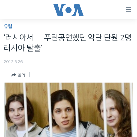
연
결
가
유럽
한반도
능
‘러시아서 反 푸틴공연했던 악단 단원 2명
세계
링
러시아 탈출’
VOD
크
2012.8.26
라디오
메
인
공유
프로그램
콘
FOLLOW US
주파수 안내
텐
츠
로
언어 선택
이
동
메
인