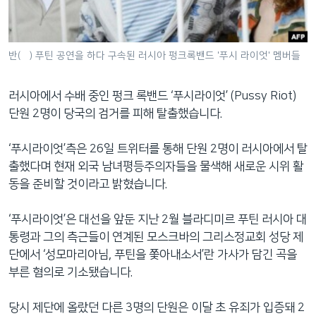
네
비
게
반(反) 푸틴 공연을 하다 구속된 러시아 펑크록밴드 '푸시 라이엇' 멤버들
이
션
러시아에서 수배 중인 펑크 록밴드 ‘푸시라이엇’ (Pussy Riot)
으
단원 2명이 당국의 검거를 피해 탈출했습니다.
로
이
‘푸시라이엇’측은 26일 트위터를 통해 단원 2명이 러시아에서 탈
동
출했다며 현재 외국 남녀평등주의자들을 물색해 새로운 시위 활
검
동을 준비할 것이라고 밝혔습니다.
색
으
‘푸시라이엇’은 대선을 앞둔 지난 2월 블라디미르 푸틴 러시아 대
로
통령과 그의 측근들이 연계된 모스크바의 그리스정교회 성당 제
이
단에서 ‘성모마리아님, 푸틴을 쫓아내소서’란 가사가 담긴 곡을
등
부른 혐의로 기소됐습니다.
당시 제단에 올랐던 다른 3명의 단원은 이달 초 유죄가 입증돼 2