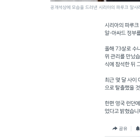
공개석상에 모습을 드러낸 시리아의 파루크 알샤
시리아의 파루크 
알-아싸드 정부를
올해 73살로 수
위 관리를 만났습
식에 참석한 뒤 
최근 몇 달 사이
으로 탈출했을 
한편 영국 런던에
었다고 밝혔습니
공유