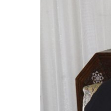
네
비
게
이
션
으
로
이
동
검
색
으
로
이
등