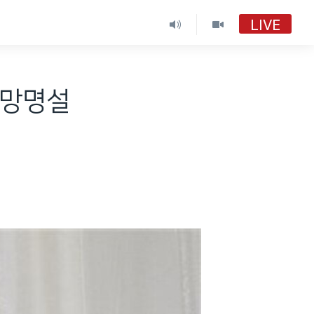
LIVE
 망명설