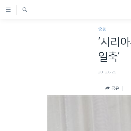
연
결
검
가
한반도
색
중동
능
세계
‘시리아
링
VOD
크
일축’
라디오
메
프로그램
인
2012.8.26
콘
주파수 안내
텐
공유
츠
로
이
동
메
인