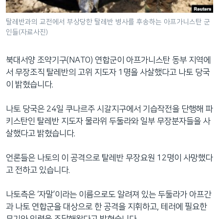
네
비
탈레반과의 교전에서 부상당한 탈레반 병사를 후송하는 아프가니스탄 군
인들(자료사진)
게
이
션
북대서양 조약기구(NATO) 연합군이 아프가니스탄 동부 지역에
으
서 무장조직 탈레반의 고위 지도자 1명을 사살했다고 나토 당국
로
이 밝혔습니다.
이
동
나토 당국은 24일 쿠나르주 시갈지구에서 기습작전을 단행해 파
검
키스탄인 탈레반 지도자 물라위 두둘라와 일부 무장분자들을 사
색
살했다고 밝혔습니다.
으
로
언론들은 나토의 이 공격으로 탈레반 무장요원 12명이 사망했다
이
고 전하고 있습니다.
등
나토측은 ‘자말’이라는 이름으로도 알려져 있는 두둘라가 아프간
과 나토 연합군을 대상으로 한 공격을 지휘하고, 테러에 필요한
무기와 인력을 조달해왔다고 밝혔습니다.