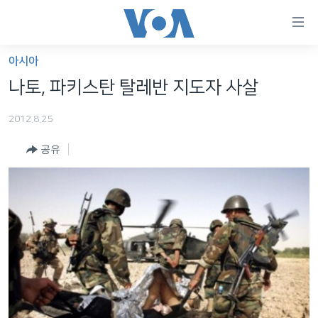
연
결
가
아시아
한반도
능
나토, 파키스탄 탈레반 지도자 사살
세계
링
2012.8.25
VOD
크
공유
라디오
메
인
프로그램
콘
FOLLOW US
주파수 안내
텐
츠
로
언어 선택
이
동
메
인