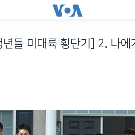
청년들 미대륙 횡단기] 2. 나에