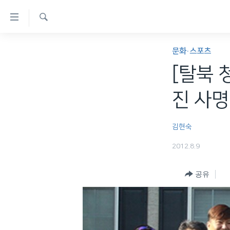
연
결
검
가
한반도
색
문화·스포츠
능
세계
[탈북 
링
VOD
크
진 사명
라디오
메
프로그램
인
김현숙
콘
주파수 안내
2012.8.9
텐
츠
공유
로
이
동
메
인