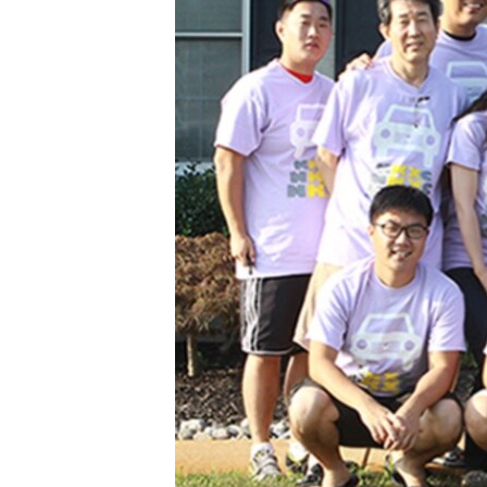
네
비
게
이
션
으
로
이
동
검
색
으
로
이
등