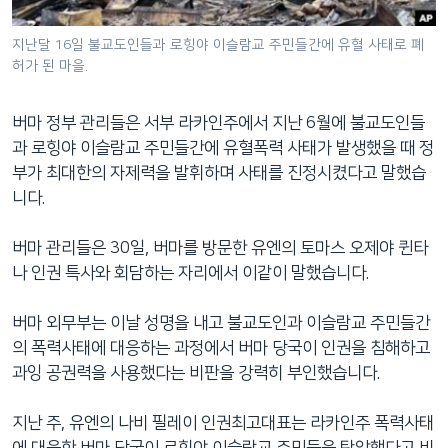
네
비
지난달 16일 불교도인들과 로힝야 이슬람교 주민들간에 유혈 사태로 폐
허가 된 마을.
게
이
션
버마 정부 관리들은 서부 라카인주에서 지난 6월에 불교도인들
으
과 로힝야 이슬람교 주민들간에 유혈폭력 사태가 발생했을 때 정
로
부가 최대한의 자제력을 발휘하며 사태를 진정시켰다고 말했습
이
니다.
동
검
버마 관리들은 30일, 버마를 방문한 유엔의 토마스 오제야 퀸타
색
나 인권 특사와 회담하는 자리에서 이같이 말했습니다.
으
로
버마 외무부는 이날 성명을 내고 불교도인과 이슬람교 주민들간
이
의 폭력사태에 대응하는 과정에서 버마 당국이 인권을 침해하고
등
과잉 공권력을 사용했다는 비판을 강력히 부인했습니다.
지난 주, 유엔의 나비 필레이 인권최고대표는 라카인주 폭력사태
에 대응한 버마 당국이 로힝야 이슬람교 주민들을 탄압했다고 비