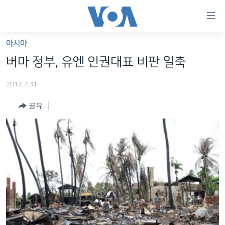
연
결
가
아시아
한반도
능
버마 정부, 유엔 인권대표 비판 일축
세계
링
2012.7.31
VOD
크
공유
라디오
메
인
프로그램
콘
FOLLOW US
주파수 안내
텐
츠
로
언어 선택
이
동
메
인