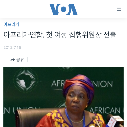
연
결
가
아프리카
한반도
능
아프리카연합, 첫 여성 집행위원장 선출
세계
링
2012.7.16
VOD
크
공유
라디오
메
인
프로그램
콘
FOLLOW US
주파수 안내
텐
츠
로
언어 선택
이
동
메
인