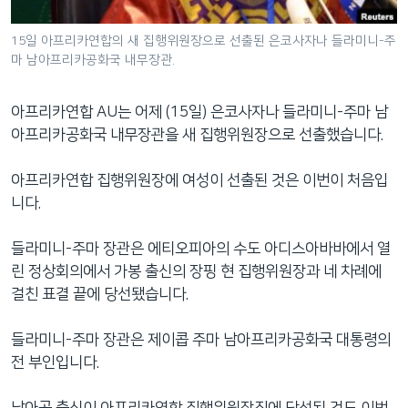
네
비
15일 아프리카연합의 새 집행위원장으로 선출된 은코사자나 들라미니-주
마 남아프리카공화국 내무장관.
게
이
션
아프리카연합 AU는 어제 (15일) 은코사자나 들라미니-주마 남
으
아프리카공화국 내무장관을 새 집행위원장으로 선출했습니다.
로
이
아프리카연합 집행위원장에 여성이 선출된 것은 이번이 처음입
동
니다.
검
색
들라미니-주마 장관은 에티오피아의 수도 아디스아바바에서 열
으
린 정상회의에서 가봉 출신의 장핑 현 집행위원장과 네 차례에
로
걸친 표결 끝에 당선됐습니다.
이
등
들라미니-주마 장관은 제이콥 주마 남아프리카공화국 대통령의
전 부인입니다.
남아공 출신이 아프리카연합 집행위원장직에 당선된 것도 이번