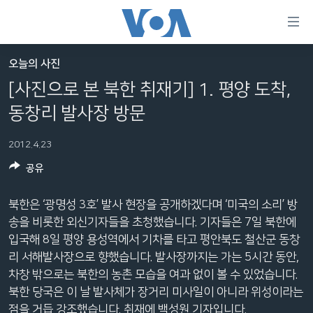
연
결
가
오늘의 사진
한반도
능
[사진으로 본 북한 취재기] 1. 평양 도착,
세계
링
동창리 발사장 방문
VOD
크
2012.4.23
라디오
메
인
공유
프로그램
콘
FOLLOW US
주파수 안내
텐
북한은 ‘광명성 3호’ 발사 현장을 공개하겠다며 ‘미국의 소리’ 방
츠
송을 비롯한 외신기자들을 초청했습니다. 기자들은 7일 북한에
로
입국해 8일 평양 용성역에서 기차를 타고 평안북도 철산군 동창
언어 선택
이
리 서해발사장으로 향했습니다. 발사장까지는 가는 5시간 동안,
동
차창 밖으로는 북한의 농촌 모습을 여과 없이 볼 수 있었습니다.
메
북한 당국은 이 날 발사체가 장거리 미사일이 아니라 위성이라는
인
점을 거듭 강조했습니다. 취재에 백성원 기자입니다.