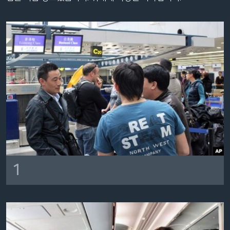
네
비
게
이
션
으
로
이
동
검
색
으
로
1
이
등