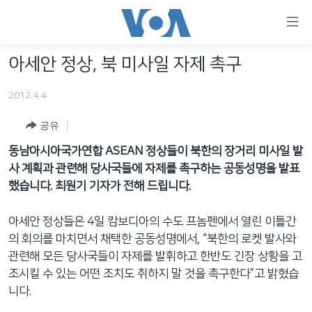
연
결
가
아세안 정상, 북 미사일 자제 촉구
한반도
능
2012.4.4
세계
링
VOD
크
공유
라디오
메
동남아시아국가연합 ASEAN 정상들이 북한의 장거리 미사일 발
인
사 계획과 관련해 당사국들에 자제를 촉구하는 공동성명을 발표
프로그램
콘
했습니다. 최원기 기자가 전해 드립니다.
FOLLOW US
주파수 안내
텐
츠
아세안 정상들은 4일 캄보디아의 수도 프놈펜에서 열린 이틀간
로
의 회의를 마치면서 채택한 공동성명에서, “북한의 로켓 발사와
언어 선택
이
관련해 모든 당사국들이 자제를 발휘하고 한반도 긴장 상황을 고
동
조시킬 수 있는 어떤 조치도 취하지 말 것을 촉구한다”고 밝혔습
메
니다.
인