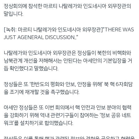
네
정상회의에 참석한 마르티 나탈레가와 인도네시아 외무장관의
비
말입니다.
게
이
[녹취: 마르티 나탈레가와 인도네시아 외무장관]”THERE WAS
션
JUST AGENERAL DISCUSSION..”
으
로
나탈레가와 인도네시아 외무장관은 정상들이 북한의 비핵화와
이
남북관계 개선을 저해해서는 안된다는 아세안의 기본입장을 거
동
듭 확인했다고 말했습니다.
검
색
정상들은 또 ‘한반도의 평화와 안보, 안정을 위해’ 북 핵 6자회담
으
을 조기에 재개할 것을 촉구했습니다.
로
이
아세안 정상들은 또 이번 회의에서 핵 안전과 안보 분야의 협력
등
을 강화하기 위해 역내 관련기구들이 참여하는 ‘정보 공유 네트
워크’를 설치하기로 합의했습니다.
정상들은 이를 통해 핵과 관련된 정보와 경험을 공유하고 협력을