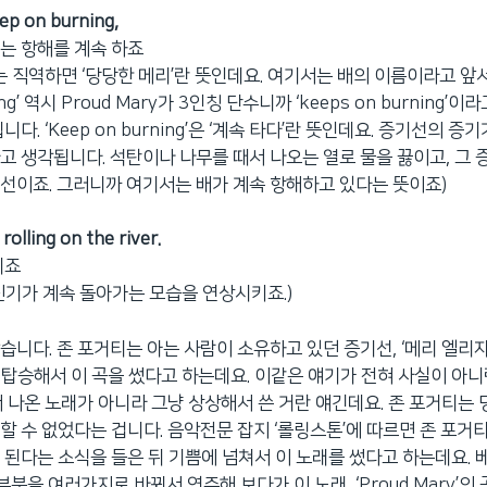
ep on burning,
는 항해를 계속 하죠
’는 직역하면 ‘당당한 메리’란 뜻인데요. 여기서는 배의 이름이라고 앞
ning’ 역시 Proud Mary가 3인칭 단수니까 ‘keeps on burning
니다. ‘Keep on burning’은 ‘계속 타다’란 뜻인데요. 증기선의 증
고 생각됩니다. 석탄이나 나무를 때서 나오는 열로 물을 끓이고, 그 
선이죠. 그러니까 여기서는 배가 계속 항해하고 있다는 뜻이죠)
, rolling on the river.
비죠
진기가 계속 돌아가는 모습을 연상시키죠.)
습니다. 존 포거티는 아는 사람이 소유하고 있던 증기선, ‘메리 엘리자
’호에 탑승해서 이 곡을 썼다고 하는데요. 이같은 얘기가 전혀 사실이 아
서 나온 노래가 아니라 그냥 상상해서 쓴 거란 얘긴데요. 존 포거티는 
할 수 없었다는 겁니다. 음악전문 잡지 ‘롤링스톤’에 따르면 존 포거티
 된다는 소식을 들은 뒤 기쁨에 넘쳐서 이 노래를 썼다고 하는데요. 
 부분을 여러가지로 바꿔서 연주해 보다가 이 노래, ‘Proud Mary’의