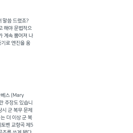
서 말씀 드렸죠?
’이라고 해야 문법적으
기가 계속 뿜어져 나
증기로 엔진을 움
베스 (Mary
니란 주장도 있습니
당시 군 복무 문제
는 더 이상 군 복
베토벤 교향곡 제5
 곡조를 쓰게 됐다