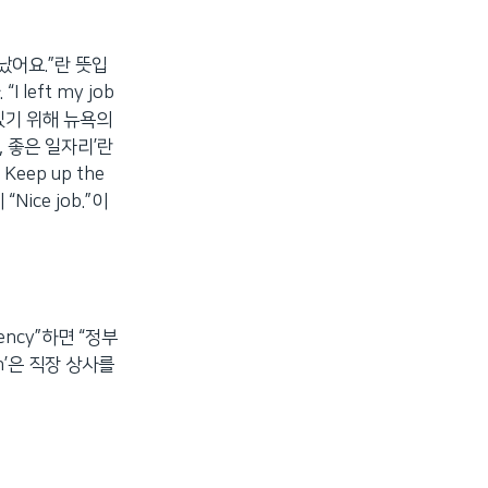
 떠났어요.”란 뜻입
left my job
까이 있기 위해 뉴욕의
, 좋은 일자리’란
Keep up the
Nice job.”이
agency”하면 “정부
n’은 직장 상사를