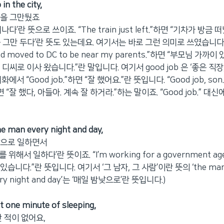
in the city,
장을 그만뒀죠
‘떠나다’란 뜻으로 쓰이죠. “The train just left.”하면 “기차가 방금
 그만 두다’란 뜻도 있는데요. 여기서는 바로 그런 의미로 쓰였습니다. “I 
and moved to DC to be near my parents.”하면 “부모님 가
디씨로 이사 왔습니다.”란 말입니다. 여기서 good job 은 ‘좋은 직장
서 “Good job.”하면 “잘 했어요.”란 뜻입니다. “Good job, son. 
면 “잘 했다, 아들아. 계속 잘 하거라.”하는 말이죠. “Good job.” 대신에 “
e man every night and day,
낮으로 일하면서
 ‘~를 위해서 일하다’란 뜻이죠. “I’m working for a government 
습니다.”란 뜻입니다. 여기서 ‘그 남자, 그 사람’이란 뜻의 ‘the ma
ry night and day’는 ‘매일 밤낮으로’란 뜻입니다.)
st one minute of sleeping,
잔 적이 없어요,