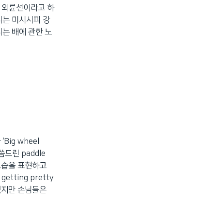
로 외륜선이라고 하
니는 미시시피 강
니는 배에 관한 노
Big wheel
씀드린 paddle
 모습을 표현하고
etting pretty
간이 늦었지만 손님들은