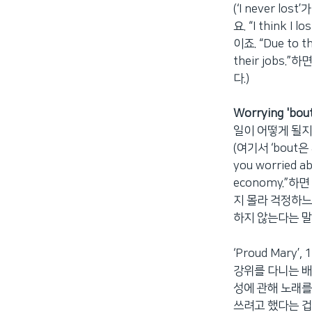
(‘I never lo
요. “I think 
이죠. “Due to th
their jobs
다.)
Worrying 'bout
일이 어떻게 될
(여기서 ‘bout은
you worried 
economy.”하
지 몰라 걱정하느
하지 않는다는 말
‘Proud Mary
강위를 다니는 배
성에 관해 노래를
쓰려고 했다는 겁니