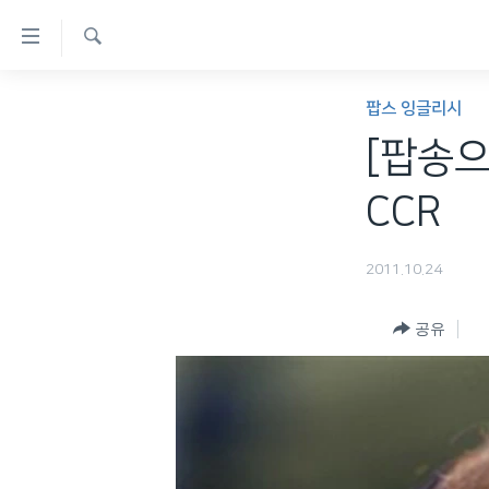
연
결
검
가
한반도
색
팝스 잉글리시
능
세계
[팝송으로
링
VOD
크
CCR
라디오
메
프로그램
인
2011.10.24
콘
주파수 안내
텐
공유
츠
로
이
동
메
인