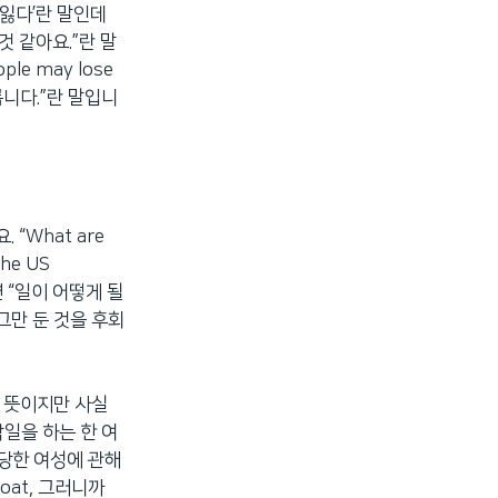
~을 잃다’란 말인데
린 것 같아요.”란 말
eople may lose
릅니다.”란 말입니
 “What are
he US
 “일이 어떻게 될
그만 둔 것을 후회
’란 뜻이지만 사실
탁일을 하는 한 여
당한 여성에 관해
oat, 그러니까