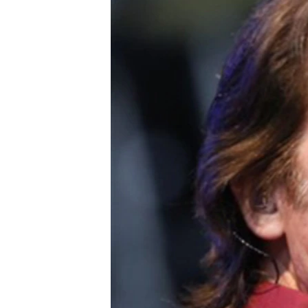
네
비
게
이
션
으
로
이
동
검
색
으
로
이
등