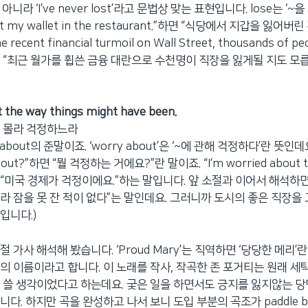
st’가 아니라 ‘I’ve never lost’라고 문법상 맞는 표현입니다. lose는 ‘
I lost my wallet in the restaurant.”하면 “식당에서 지갑을 잃어버
e recent financial turmoil on Wall Street, thousands of p
.”하면 “최근 월가를 휩쓴 금융 대란으로 수천명이 직장을 잃게될 지도 모
 the way things might have been.
지 몰라 걱정하느라
 about의 준말이죠. ‘worry about’은 ‘~에 관해 걱정하다’란 뜻인데요.
about?”하면 “뭘 걱정하는 거에요?”란 말이죠. “I’m worried about t
면 “미국 경제가 걱정이에요.”하는 말입니다. 앞 소절과 이어서 해석하면
라 잠을 못 잔 적이 없다”는 말인데요. 그러니까 도시의 좋은 직장을 
입니다.)
’, 1절 가사 해석해 봤습니다. ‘Proud Mary’는 직역하면 ‘당당한 메리
의 이름이라고 합니다. 이 노래를 작사, 작곡한 존 포거티는 원래 세
 쓸 생각이었다고 하는데요. 궂은 일을 하면서도 긍지를 잃지않는 당
다. 하지만 곡을 완성하고 나서 보니 도입 부분의 곡조가 paddle b