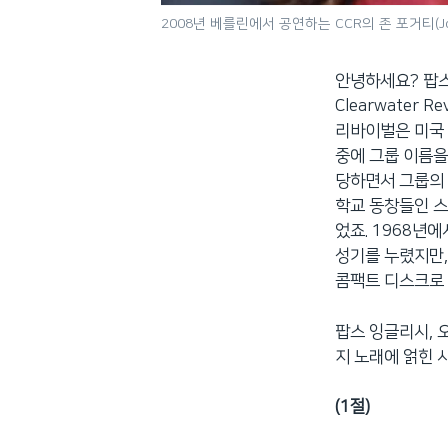
2008년 베를린에서 공연하는 CCR의 존 포거티(John
안녕하세요? 팝스
Clearwater
리바이벌은 미국
중에 그룹 이름을 
당하면서 그룹의 얼
학교 동창들인 스튜 
었죠. 1968년에서
성기를 누렸지만,
콤팩트 디스크로
팝스 잉글리시, 오
지 노래에 얽힌 
(1절)