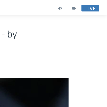
LIVE
- by