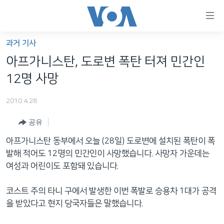
연
결
가
과거 기사
한반도
능
아프가니스탄, 도로변 폭탄 터져 민간인
세계
링
12명 사망
VOD
크
2010.4.28
라디오
메
인
공유
프로그램
콘
FOLLOW US
아프가니스탄 동부에서 오늘 (28일) 도로변에 설치된 폭탄이 폭
주파수 안내
텐
발해 적어도 12명의 민간인이 사망했습니다. 사망자 가운데는
츠
여성과 어린이도 포함돼 있습니다.
로
언어 선택
이
코스트 주의 타니 구에서 발생한 이번 폭발로 승용차 1대가 공격
동
을 받았다고 현지 당국자들은 말했습니다.
메
인