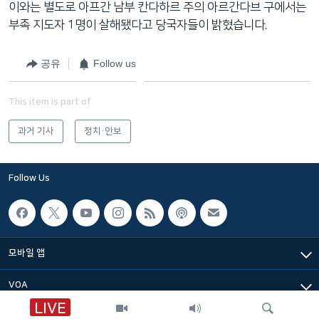
이와는 별도로 아프간 남부 칸다하르 주의 아르간다브 구에서는
네
부족 지도자 1명이 살해됐다고 당국자들이 밝혔습니다.
비
게
공유
Follow us
이
션
으
This item is part of
로
과거 기사
정치·안보
이
동
검
Follow Us
색
으
로
이
모바일 앱
등
VOA
LIVE