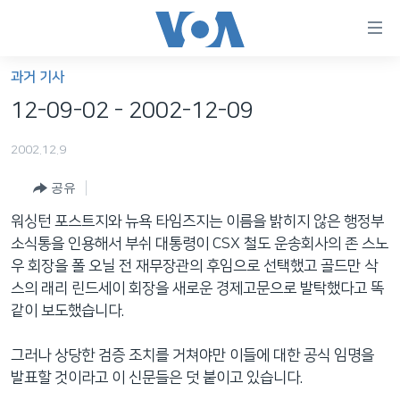
연
결
가
과거 기사
한반도
능
12-09-02 - 2002-12-09
세계
링
2002.12.9
VOD
크
공유
라디오
메
인
워싱턴 포스트지와 뉴욕 타임즈지는 이름을 밝히지 않은 행정부
프로그램
콘
FOLLOW US
소식통을 인용해서 부쉬 대통령이 CSX 철도 운송회사의 존 스노
주파수 안내
텐
우 회장을 폴 오닐 전 재무장관의 후임으로 선택했고 골드만 삭
츠
스의 래리 린드세이 회장을 새로운 경제고문으로 발탁했다고 똑
로
같이 보도했습니다.
언어 선택
이
동
그러나 상당한 검증 조치를 거쳐야만 이들에 대한 공식 임명을
메
발표할 것이라고 이 신문들은 덧 붙이고 있습니다.
인