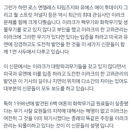
네
그런가 하면 로스 앤젤레스 타임즈지와 유에스 에이 투데이지 그
비
리고 월 스트릿 저널지 등은 역시 최근의 최대 관심사인 이라크
게
문제를 함께 크게 다뤘습니다. 이라크가 핵무기와 화학무기및 생
이
물무기를 갖고 있지 않다고 부인을 했고 이라크의 한 고위관리는
션
이라크에 그러한 무기가 있다면 있다는 입증을 하라고 미국과 유
으
엔에 강경하고도 도전적 발언을 한 것을 이 세가지 신문들이 함
로
께 1면 서두에서 다루고 있습니다.
이
동
이 신문에서는 이라크가 대량파괴무기들을 갖고 있지 않다면서
검
미국과 유엔에 이를 입증 하라고 도전한 이라크의 한 고위관리의
색
발언은 이 기사의 길이나 지면의 위치에 다소간의 차이는 있어도
으
대부분의 신문들이 모두 보도를 하고 있습니다.
로
이
특히 1998년에 발견된 6백 여톤의 화학무기급 원료들이 실종됐
등
다는 무기 사찰 요원들의 지적에 대해서는 해명이 없고 이라크는
여전히 그 것을 이미 파기시켰다는 종래의 똑같은 주장을 이라크
관리는 되풀이하고 있다는 것이 이 신문들의 설명 입니다.