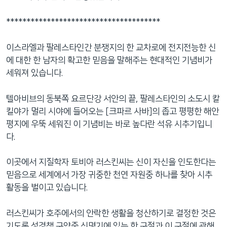
네
비
**************************************
게
이
이스라엘과 팔레스타인간 분쟁지의 한 교차로에 전지전능한 신
션
에 대한 한 남자의 확고한 믿음을 말해주는 현대적인 기념비가
으
세워져 있습니다.
로
이
텔아비브의 동북쪽 요르단강 서안의 끝, 팔레스타인의 소도시 칼
동
킬야가 멀리 시야에 들어오는 [크파르 사바]의 좁고 평평한 해안
검
평지에 우뚝 세워진 이 기념비는 바로 높다란 석유 시추기입니
색
다.
으
로
이곳에서 지질학자 토비아 러스킨씨는 신이 자신을 인도한다는
이
믿음으로 세계에서 가장 귀중한 천연 자원중 하나를 찾아 시추
등
활동을 벌이고 있습니다.
러스킨씨가 호주에서의 안락한 생활을 청산하기로 결정한 것은
기도록 성경책 구약중 신명기에 있는 한 구절과 이 구절에 관해