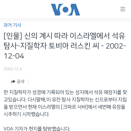
연
결
가
과거 기사
한반도
능
[인물] 신의 계시 따라 이스라엘에서 석유
세계
링
탐사-지질학자 토비아 러스킨 씨 - 2002-
VOD
크
12-04
라디오
메
2002.12.4
인
프로그램
콘
FOLLOW US
공유
주파수 안내
텐
츠
한 지질학자가 성경에 기록되어 있는 성지에서 석유 매장지를 찾
로
고있습니다. 다시말해,이 유전 탐사 지질학자는 신으로부터 지침
언어 선택
이
을 받으면서 현재 이스라엘의 [크파르 사바]에서 세번째 유정을
동
시추하기 시작했습니다.
메
인
VOA 기자가 현지를 탐방했습니다.