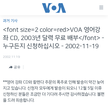
연
결
가
과거 기사
한반도
능
<font size=2 color=red>VOA 영어강
세계
링
좌 CD, 2003년 달력 무료 배부</font> -
VOD
크
누구든지 신청하십시오 - 2002-11-19
라디오
메
2002.11.19
인
프로그램
콘
FOLLOW US
공유
주파수 안내
텐
츠
로
**영어 강좌 CD와 칼렌다 주문의 폭주로 인해 발송이 약간 늦어
언어 선택
이
지고 있습니다. 신청자 모두에게 발송이 되오니 12월 5일 이후
동
신청하신 분들은 조금만 더 기다려 주시면 감사하겠습니다. 불편
메
을 드려 죄송합니다.
인