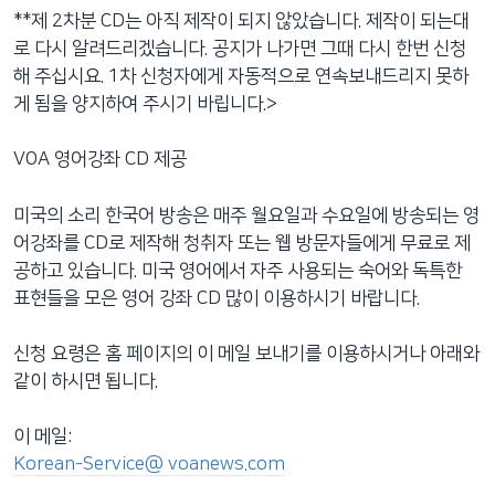
네
**제 2차분 CD는 아직 제작이 되지 않았습니다. 제작이 되는대
비
로 다시 알려드리겠습니다. 공지가 나가면 그때 다시 한번 신청
게
해 주십시요. 1차 신청자에게 자동적으로 연속보내드리지 못하
이
게 됨을 양지하여 주시기 바립니다.>
션
으
VOA 영어강좌 CD 제공
로
이
미국의 소리 한국어 방송은 매주 월요일과 수요일에 방송되는 영
동
어강좌를 CD로 제작해 청취자 또는 웹 방문자들에게 무료로 제
검
공하고 있습니다. 미국 영어에서 자주 사용되는 숙어와 독특한
색
표현들을 모은 영어 강좌 CD 많이 이용하시기 바랍니다.
으
로
신청 요령은 홈 페이지의 이 메일 보내기를 이용하시거나 아래와
이
같이 하시면 됩니다.
등
이 메일:
Korean-Service@ voanews.com